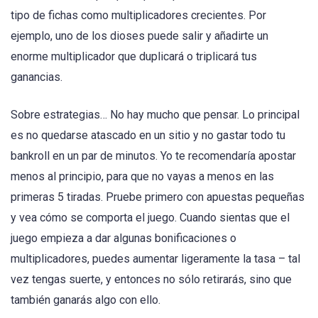
tipo de fichas como multiplicadores crecientes. Por
ejemplo, uno de los dioses puede salir y añadirte un
enorme multiplicador que duplicará o triplicará tus
ganancias.
Sobre estrategias… No hay mucho que pensar. Lo principal
es no quedarse atascado en un sitio y no gastar todo tu
bankroll en un par de minutos. Yo te recomendaría apostar
menos al principio, para que no vayas a menos en las
primeras 5 tiradas. Pruebe primero con apuestas pequeñas
y vea cómo se comporta el juego. Cuando sientas que el
juego empieza a dar algunas bonificaciones o
multiplicadores, puedes aumentar ligeramente la tasa – tal
vez tengas suerte, y entonces no sólo retirarás, sino que
también ganarás algo con ello.