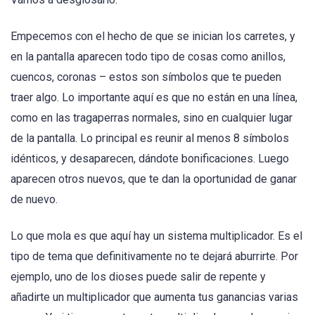
Empecemos con el hecho de que se inician los carretes, y
en la pantalla aparecen todo tipo de cosas como anillos,
cuencos, coronas – estos son símbolos que te pueden
traer algo. Lo importante aquí es que no están en una línea,
como en las tragaperras normales, sino en cualquier lugar
de la pantalla. Lo principal es reunir al menos 8 símbolos
idénticos, y desaparecen, dándote bonificaciones. Luego
aparecen otros nuevos, que te dan la oportunidad de ganar
de nuevo.
Lo que mola es que aquí hay un sistema multiplicador. Es el
tipo de tema que definitivamente no te dejará aburrirte. Por
ejemplo, uno de los dioses puede salir de repente y
añadirte un multiplicador que aumenta tus ganancias varias