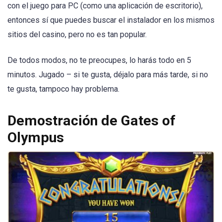
con el juego para PC (como una aplicación de escritorio),
entonces sí que puedes buscar el instalador en los mismos
sitios del casino, pero no es tan popular.
De todos modos, no te preocupes, lo harás todo en 5
minutos. Jugado – si te gusta, déjalo para más tarde, si no
te gusta, tampoco hay problema.
Demostración de Gates of
Olympus