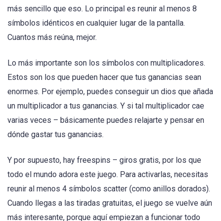
más sencillo que eso. Lo principal es reunir al menos 8
símbolos idénticos en cualquier lugar de la pantalla.
Cuantos más reúna, mejor.
Lo más importante son los símbolos con multiplicadores.
Estos son los que pueden hacer que tus ganancias sean
enormes. Por ejemplo, puedes conseguir un dios que añada
un multiplicador a tus ganancias. Y si tal multiplicador cae
varias veces – básicamente puedes relajarte y pensar en
dónde gastar tus ganancias.
Y por supuesto, hay freespins – giros gratis, por los que
todo el mundo adora este juego. Para activarlas, necesitas
reunir al menos 4 símbolos scatter (como anillos dorados).
Cuando llegas a las tiradas gratuitas, el juego se vuelve aún
más interesante, porque aquí empiezan a funcionar todo