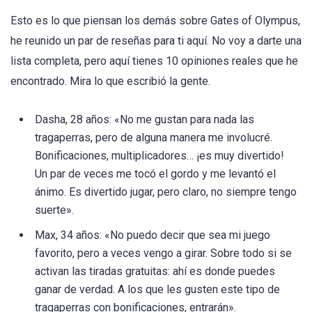
Esto es lo que piensan los demás sobre Gates of Olympus,
he reunido un par de reseñas para ti aquí. No voy a darte una
lista completa, pero aquí tienes 10 opiniones reales que he
encontrado. Mira lo que escribió la gente.
Dasha, 28 años: «No me gustan para nada las
tragaperras, pero de alguna manera me involucré.
Bonificaciones, multiplicadores… ¡es muy divertido!
Un par de veces me tocó el gordo y me levantó el
ánimo. Es divertido jugar, pero claro, no siempre tengo
suerte».
Max, 34 años: «No puedo decir que sea mi juego
favorito, pero a veces vengo a girar. Sobre todo si se
activan las tiradas gratuitas: ahí es donde puedes
ganar de verdad. A los que les gusten este tipo de
tragaperras con bonificaciones, entrarán».