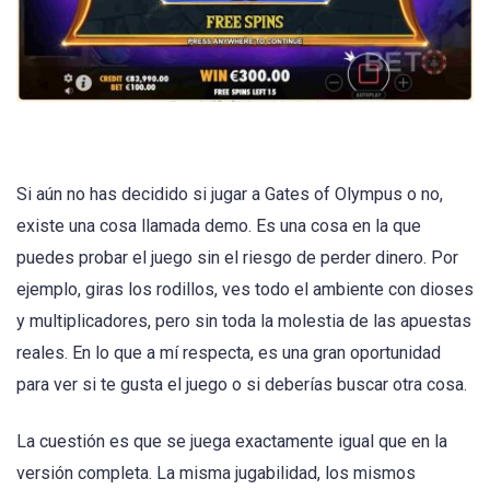
Si aún no has decidido si jugar a Gates of Olympus o no,
existe una cosa llamada demo. Es una cosa en la que
puedes probar el juego sin el riesgo de perder dinero. Por
ejemplo, giras los rodillos, ves todo el ambiente con dioses
y multiplicadores, pero sin toda la molestia de las apuestas
reales. En lo que a mí respecta, es una gran oportunidad
para ver si te gusta el juego o si deberías buscar otra cosa.
La cuestión es que se juega exactamente igual que en la
versión completa. La misma jugabilidad, los mismos