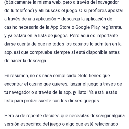
(básicamente la misma web, pero a través del navegador
de tu teléfono) y allí buscas el juego. O si prefieres apostar
a través de una aplicación – descarga la aplicación de
casino necesaria de la App Store o Google Play, regístrate,
y ya estará en la lista de juegos. Pero aquí es importante
darse cuenta de que no todos los casinos lo admiten en la
app, así que comprueba siempre si está disponible antes
de hacer la descarga.
En resumen, no es nada complicado. Sólo tienes que
encontrar el casino que quieres, lanzar el juego a través de
tu navegador o a través de la app, ¡y listo! Ya está, estás
listo para probar suerte con los dioses griegos.
Pero si de repente decides que necesitas descargar alguna
versión específica del juego o algo que esté relacionado