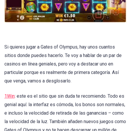
Si quieres jugar a Gates of Olympus, hay unos cuantos
sitios donde puedes hacerlo. Te voy a hablar de un par de
casinos en línea geniales, pero voy a destacar uno en
particular porque es realmente de primera categoría. Así
que venga, vamos a desglosarlo.
1Win
: este es el sitio que sin duda te recomiendo. Todo es
genial aquí: la interfaz es cómoda, los bonos son normales,
e incluso la velocidad de retirada de las ganancias – como
la velocidad de la luz. También añaden nuevos juegos como
Gates of Olympus y no te hacen descargar un millón de