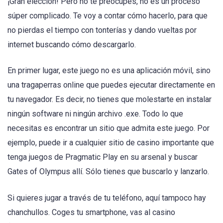
¡Gran elección! Pero no te preocupes, no es un proceso
súper complicado. Te voy a contar cómo hacerlo, para que
no pierdas el tiempo con tonterías y dando vueltas por
internet buscando cómo descargarlo.
En primer lugar, este juego no es una aplicación móvil, sino
una tragaperras online que puedes ejecutar directamente en
tu navegador. Es decir, no tienes que molestarte en instalar
ningún software ni ningún archivo .exe. Todo lo que
necesitas es encontrar un sitio que admita este juego. Por
ejemplo, puede ir a cualquier sitio de casino importante que
tenga juegos de Pragmatic Play en su arsenal y buscar
Gates of Olympus allí. Sólo tienes que buscarlo y lanzarlo.
Si quieres jugar a través de tu teléfono, aquí tampoco hay
chanchullos. Coges tu smartphone, vas al casino