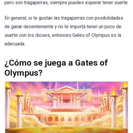
pero son tragaperras, siempre puedes esperar tener suerte.
En general, si te gustan las tragaperras con posibilidades
de ganar decentemente y no te importa tener un poco de
suerte con los dioses, entonces Gates of Olympus es la
adecuada.
¿Cómo se juega a Gates of
Olympus?