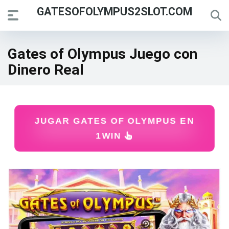
GATESOFOLYMPUS2SLOT.COM
Gates of Olympus Juego con
Dinero Real
JUGAR GATES OF OLYMPUS EN
1WIN